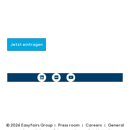
Werden Sie Teil der aaa-Community!
Wählen Sie aus, welche Informationen Sie erhalten
möchten.
Jetzt eintragen
Follow us
© 2026 Easyfairs Group
Press room
Careers
General
|
|
|