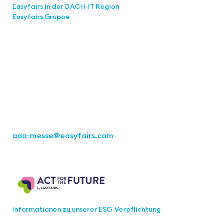
Easyfairs in der DACH-IT
Region
Easyfairs Gruppe
Kontakt
Easyfairs Deutschland GmbH
Büro Stuttgart
Kremser Straße 16
70469 Stuttgart
Tel.: +49 711 217267 10
aaa-messe
@easyfairs.com
Act for the Future
Informationen zu unserer ESG-Verpflichtung