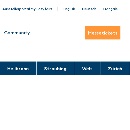
|
Ausstellerportal My Easyfairs
English
Deutsch
Français
Community
Messetickets
Heilbronn
Straubing
Wels
Zürich