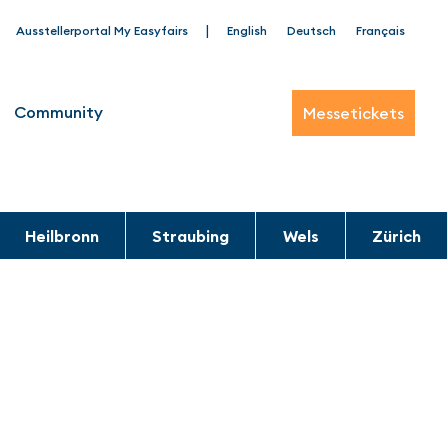
|
Ausstellerportal My Easyfairs
English
Deutsch
Français
Community
Messetickets
Heilbronn
Straubing
Wels
Zürich