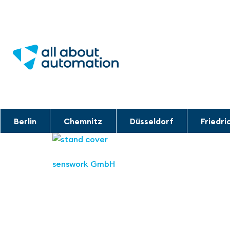
Berlin
Chemnitz
Düsseldorf
Friedri
senswork GmbH