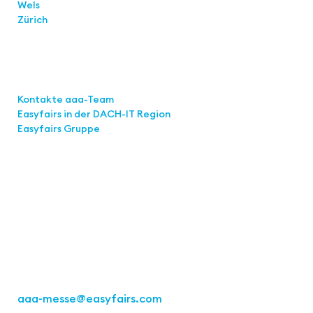
Wels
Zürich
Links
Kontakte aaa-Team
Easyfairs in der DACH-IT
Region
Easyfairs Gruppe
Kontakt
Easyfairs Deutschland GmbH
Büro Stuttgart
Kremser Straße 16
70469 Stuttgart
Tel.: +49 711 217267 10
aaa-messe
@easyfairs.com