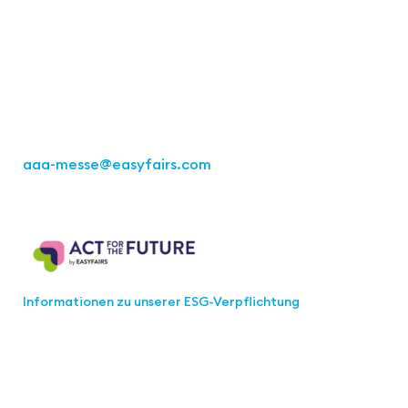
Easyfairs Deutschland GmbH
Büro Stuttgart
Kremser Straße 16
70469 Stuttgart
Tel.: +49 711 217267 10
aaa-messe
@easyfairs.com
Act for the Future
Informationen zu unserer ESG-Verpflichtung
Werden Sie Teil der aaa-Community!
Wählen Sie aus, welche Informationen Sie erhalten