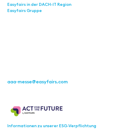
Easyfairs in der DACH-IT
Region
Easyfairs Gruppe
Kontakt
Easyfairs Deutschland GmbH
Büro Stuttgart
Kremser Straße 16
70469 Stuttgart
Tel.: +49 711 217267 10
aaa-messe
@easyfairs.com
Act for the Future
Informationen zu unserer ESG-Verpflichtung