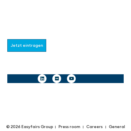
Werden Sie Teil der aaa-Community!
Wählen Sie aus, welche Informationen Sie erhalten
möchten.
Jetzt eintragen
Follow us
© 2026 Easyfairs Group
Press room
Careers
General
|
|
|