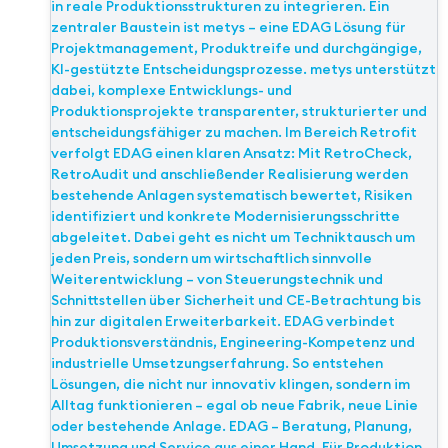
in reale Produktionsstrukturen zu integrieren. Ein
zentraler Baustein ist metys – eine EDAG Lösung für
Projektmanagement, Produktreife und durchgängige,
KI-gestützte Entscheidungsprozesse. metys unterstützt
dabei, komplexe Entwicklungs- und
Produktionsprojekte transparenter, strukturierter und
entscheidungsfähiger zu machen. Im Bereich Retrofit
verfolgt EDAG einen klaren Ansatz: Mit RetroCheck,
RetroAudit und anschließender Realisierung werden
bestehende Anlagen systematisch bewertet, Risiken
identifiziert und konkrete Modernisierungsschritte
abgeleitet. Dabei geht es nicht um Techniktausch um
jeden Preis, sondern um wirtschaftlich sinnvolle
Weiterentwicklung – von Steuerungstechnik und
Schnittstellen über Sicherheit und CE-Betrachtung bis
hin zur digitalen Erweiterbarkeit. EDAG verbindet
Produktionsverständnis, Engineering-Kompetenz und
industrielle Umsetzungserfahrung. So entstehen
Lösungen, die nicht nur innovativ klingen, sondern im
Alltag funktionieren – egal ob neue Fabrik, neue Linie
oder bestehende Anlage. EDAG – Beratung, Planung,
Umsetzung und Service aus einer Hand. Für Produktion,