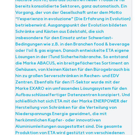
bereits konsolidierte Sektoren, ganz automatisch. Ein
Vorgang, der von der Gesellschaft unter dem Motto
“l’esperienza in evoluzione” (Die Erfahrung in Evolution)
betriebenwird. Ausgangspunkt der Evolution bildeten
Schränke und Kästen aus Edelstahl, die sich
insbesondere für den Einsatz unter Schwerlast-
Bedingungen wie z.B. in den Branchen food & beverage
oder l’oil & gas eignen. Danach entwickelte ETA eigene
Lösungen in der ITund Sicherheitsbranche. So entstand
die Marke ABACUS, ein breitgefächertes Sortiment an
Gehäusen, von kleinen Kästen für den Bürogebrauch bis
hin zu großen Serverschränken in Rechen- und EDV
Zentren. Ebenfalls für den IT-Sektor wurde mit der
Marke EXARO ein umfassendes Lösungssystem für den
Aufbau schlüsselfertiger Datenzentren konzipiert. Und
schließlich hat sich ETA mit der Marke ENERPOWER der
Herstellung von Schränken für die Verteilung von
Niederspannungs Energie gewidmet, die mit
herkömmlichen Kupfer- oder innovativen
Aluminiumleitungen ausgestattet sind. Die gesamte
Produktion von ETA wird gestützt von verschiedenen