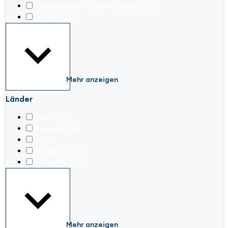
Nachhaltigkeit in der Automation
(15)
Retrofit
(26)
Mehr anzeigen
Länder
Austria
(1)
Germany
(159)
Italy
(1)
Netherlands
(3)
Switzerland
(2)
Mehr anzeigen