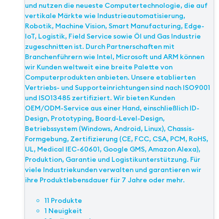
und nutzen die neueste Computertechnologie, die auf
vertikale Märkte wie Industrieautomatisierung,
Robotik, Machine Vision, Smart Manufacturing, Edge-
IoT, Logistik, Field Service sowie Öl und Gas Industrie
zugeschnitten ist. Durch Partnerschaften mit
Branchenführern wie Intel, Microsoft und ARM können
wir Kunden weltweit eine breite Palette von
Computerprodukten anbieten. Unsere etablierten
Vertriebs- und Supporteinrichtungen sind nach ISO9001
und ISO13485 zertifiziert. Wir bieten Kunden
OEM/ODM-Service aus einer Hand, einschließlich ID-
Design, Prototyping, Board-Level-Design,
Betriebssystem (Windows, Android, Linux), Chassis-
Formgebung, Zertifizierung (CE, FCC, CSA, PCM, RoHS,
UL, Medical IEC-60601, Google GMS, Amazon Alexa),
Produktion, Garantie und Logistikunterstützung. Für
viele Industriekunden verwalten und garantieren wir
ihre Produktlebensdauer für 7 Jahre oder mehr.
11 Produkte
1 Neuigkeit