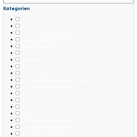
Kategorien
Additive manufacturing, 3D-printing
(14)
Antriebstechnik
(51)
Aus- und Weiterbildung
(18)
Bedienen, Beobachten, Visualisieren
(39)
Digitale Fabrik
(25)
Digitale Transformation
(15)
Engineering, Systemintegration
(47)
Fachmedien
(5)
Handhabungstechnik
(37)
IIoT – Industrial Internet of Things
(30)
Identifikationssysteme
(16)
Industrieelektronik
(50)
Industrielle Bildverarbeitung
(30)
Industrielle Kommunikation
(33)
Industrielle Software und IT
(28)
KI & Maschinelles Lernen
(19)
Kennzeichnungssysteme
(6)
Montagesysteme
(32)