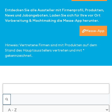
Entdecken Sie alle Aussteller mit Firmenprofil, Produkten,
News und Jobangeboten. Laden Sie sich für Ihre vor Ort
Vorbereitung & Machtmaking die Messe-App herunter.
Messe-App
Hinweis: Vertretene Firmen sind mit Produkten auf dem
Stand des Hauptausstellers vertreten und mit *
gekennzeichnet.
Filter