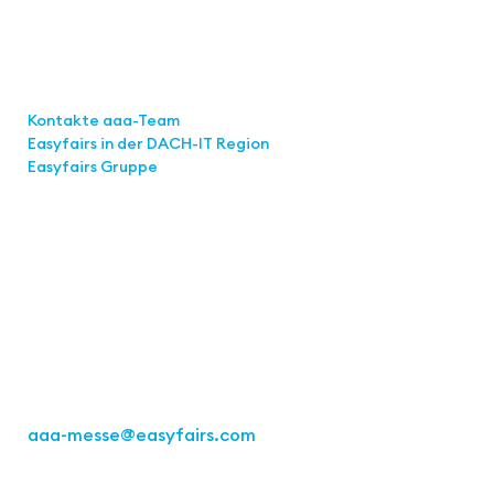
Links
Kontakte aaa-Team
Easyfairs in der DACH-IT
Region
Easyfairs Gruppe
Kontakt
Easyfairs Deutschland GmbH
Büro Stuttgart
Kremser Straße 16
70469 Stuttgart
Tel.: +49 711 217267 10
aaa-messe
@easyfairs.com
Act for the Future