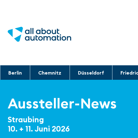
Berlin
Chemnitz
Düsseldorf
Friedri
Aussteller-News
Straubing
10. + 11. Juni 2026