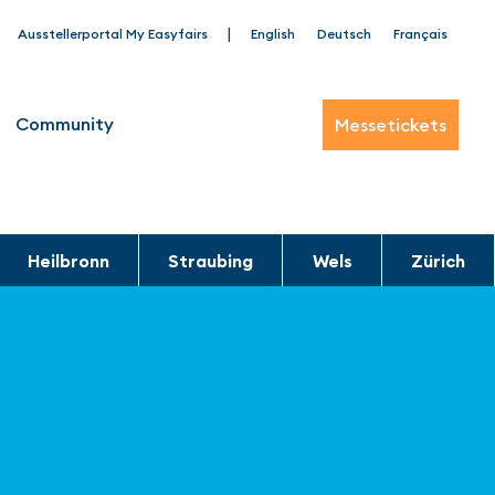
|
Ausstellerportal My Easyfairs
English
Deutsch
Français
Community
Messetickets
Heilbronn
Straubing
Wels
Zürich