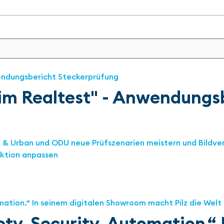
 im Realtest" - Anwendungs
nn & Urban und ODU neue Prüfszenarien meistern und Bildve
uktion anpassen
ety. Security. Automation.“