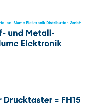
f- und Metall-
lume Elektronik
l
r Drucktaster = FH15