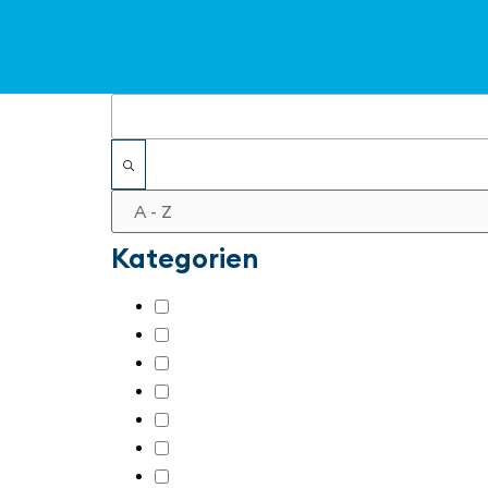
Filter
Kategorien
Additive manufacturing, 3D-printing
(1
Antriebstechnik
(52)
Aus- und Weiterbildung
(19)
Bedienen, Beobachten, Visualisieren
(6
Digitale Fabrik
(34)
Digitale Transformation
(7)
Engineering, Systemintegration
(55)