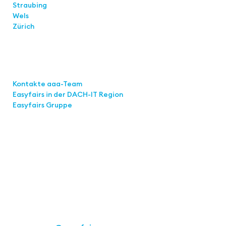
Straubing
Wels
Zürich
Links
Kontakte aaa-Team
Easyfairs in der DACH-IT
Region
Easyfairs Gruppe
Kontakt
Easyfairs Deutschland GmbH
Büro Stuttgart
Kremser Straße 16
70469 Stuttgart
Tel.: +49 711 217267 10