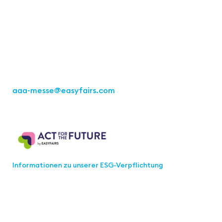
Easyfairs Deutschland GmbH
Büro Stuttgart
Kremser Straße 16
70469 Stuttgart
Tel.: +49 711 217267 10
aaa-messe
@easyfairs.com
Act for the Future
Informationen zu unserer ESG-Verpflichtung
Werden Sie Teil der aaa-Community!
Wählen Sie aus, welche Informationen Sie erhalten