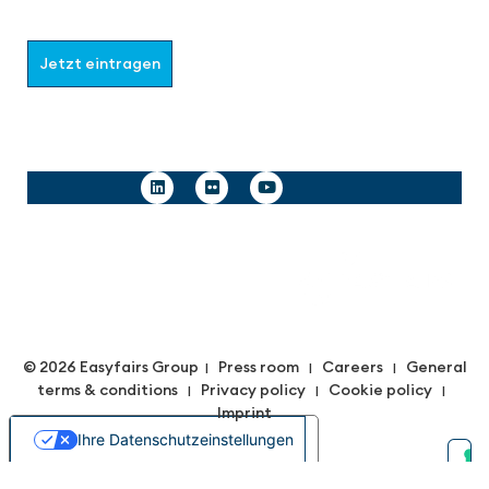
möchten.
Jetzt eintragen
Follow us
© 2026 Easyfairs Group
Press room
Careers
General
|
|
|
terms & conditions
Privacy policy
Cookie policy
|
|
|
Imprint
Ihre Datenschutzeinstellungen
Hinweis bei Erhebung