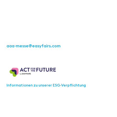
Büro Stuttgart
Kremser Straße 16
70469 Stuttgart
Tel.: +49 711 217267 10
aaa-messe
@easyfairs.com
Act for the Future
Informationen zu unserer ESG-Verpflichtung
Werden Sie Teil der aaa-Community!
Wählen Sie aus, welche Informationen Sie erhalten