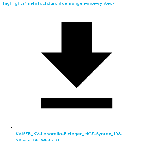
highlights/mehrfachdurchfuehrungen-mce-syntec/
KAISER_KV-Leporello-Einleger_MCE-Syntec_103-
210mm_DE_WEB.pdf