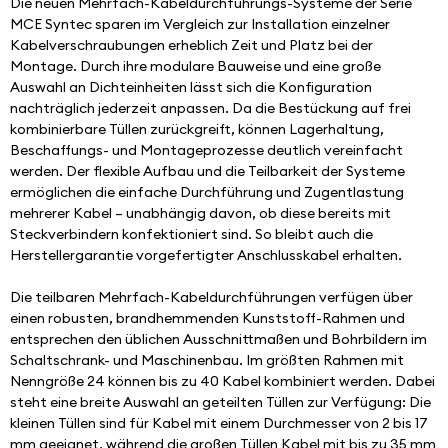
Die neuen Mehrfach-Kabeldurchführungs-Systeme der Serie 
MCE Syntec sparen im Vergleich zur Installation einzelner 
Kabelverschraubungen erheblich Zeit und Platz bei der 
Montage. Durch ihre modulare Bauweise und eine große 
Auswahl an Dichteinheiten lässt sich die Konfiguration 
nachträglich jederzeit anpassen. Da die Bestückung auf frei 
kombinierbare Tüllen zurückgreift, können Lagerhaltung, 
Beschaffungs- und Montageprozesse deutlich vereinfacht 
werden. Der flexible Aufbau und die Teilbarkeit der Systeme 
ermöglichen die einfache Durchführung und Zugentlastung 
mehrerer Kabel – unabhängig davon, ob diese bereits mit 
Steckverbindern konfektioniert sind. So bleibt auch die 
Herstellergarantie vorgefertigter Anschlusskabel erhalten.
Die teilbaren Mehrfach-Kabeldurchführungen verfügen über 
einen robusten, brandhemmenden Kunststoff-Rahmen und 
entsprechen den üblichen Ausschnittmaßen und Bohrbildern im 
Schaltschrank- und Maschinenbau. Im größten Rahmen mit 
Nenngröße 24 können bis zu 40 Kabel kombiniert werden. Dabei 
steht eine breite Auswahl an geteilten Tüllen zur Verfügung: Die 
kleinen Tüllen sind für Kabel mit einem Durchmesser von 2 bis 17 
mm geeignet, während die großen Tüllen Kabel mit bis zu 35 mm 