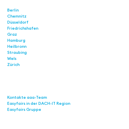
Standorte
Berlin
Chemnitz
Düsseldorf
Friedrichshafen
Graz
Hamburg
Heilbronn
Straubing
Wels
Zürich
Links
Kontakte aaa-Team
Easyfairs in der DACH-IT
Region
Easyfairs Gruppe
Kontakt
Easyfairs Deutschland GmbH